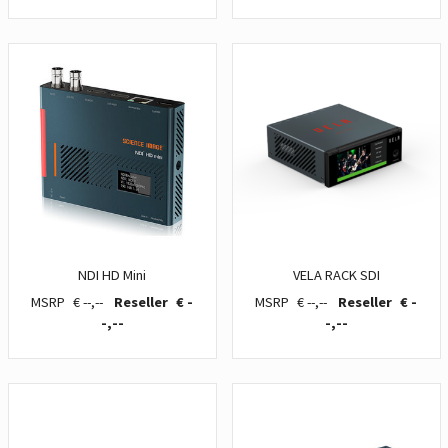
NDI HD Mini
VELA RACK SDI
€ --,--
€ -
€ --,--
€ -
-,--
-,--