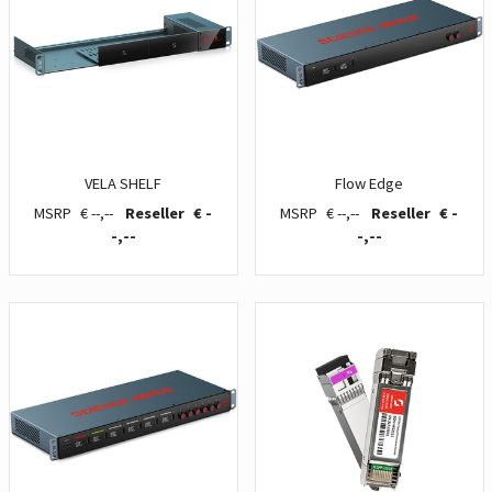
VELA SHELF
Flow Edge
€ --,--
€ -
€ --,--
€ -
-,--
-,--