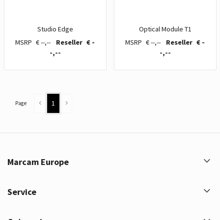
Studio Edge
Optical Module T1
€ --,--
€ -
€ --,--
€ -
-,--
-,--
1
Page
Marcam Europe
Service