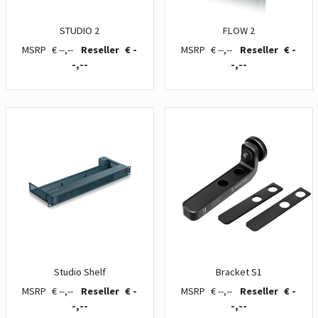
STUDIO 2
FLOW 2
€ --,--
€ -
€ --,--
€ -
-,--
-,--
Studio Shelf
Bracket S1
€ --,--
€ -
€ --,--
€ -
-,--
-,--