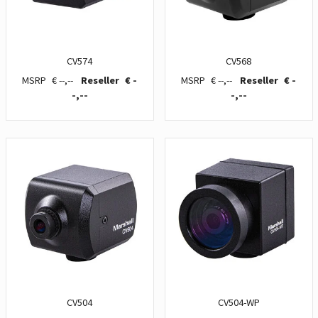
CV574
CV568
€ --,--
€ -
€ --,--
€ -
-,--
-,--
CV504
CV504-WP