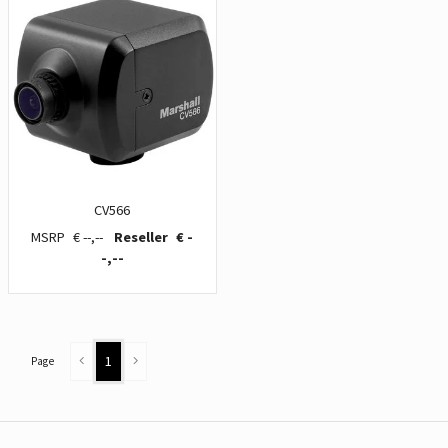
CV566
€ --,--
€ -
-,--
1
Page