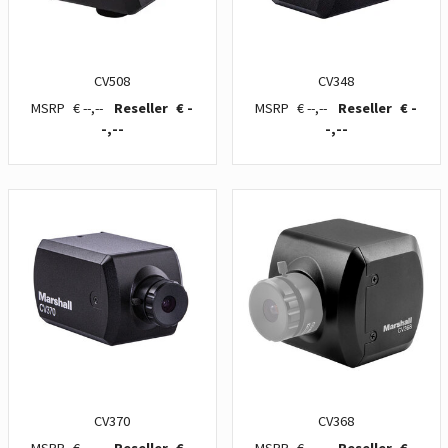
CV508
CV348
€ --,--
€ -
€ --,--
€ -
-,--
-,--
CV370
CV368