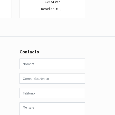
CV574-WP
€ --,--
€ 
Contacto