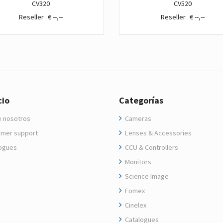
CV320
CV520
€ --,--
€ --,--
cio
Categorías
 nosotros
Cameras
mer support
Lenses & Accessories
ogues
CCU & Controllers
Monitors
Science Image
Fomex
Cinelex
Catalogues