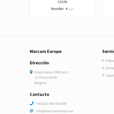
CV376
€ --,--
€ --,--
Marcam Europe
Servi
Sobre
Dirección
Custo
Hoge Mauw 1300 bus 1
Catal
2370 Arendonk
Belgium
Contacto
+44 (0) 1784 450 506
info@marcameurope.eu