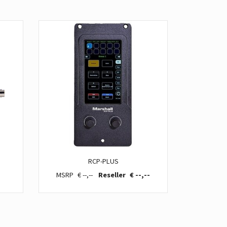
RCP-PLUS
€ --,--
€ --,--
€ 