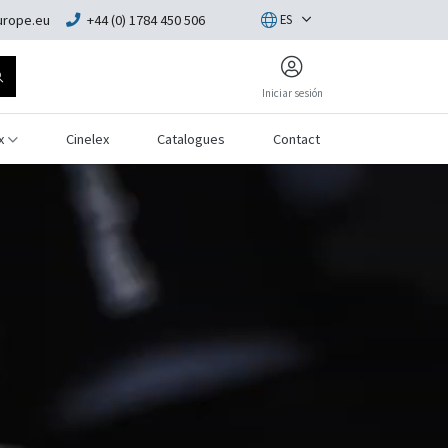
rope.eu
+44 (0) 1784 450 506
ES
Iniciar sesión
x
Cinelex
Catalogues
Contact