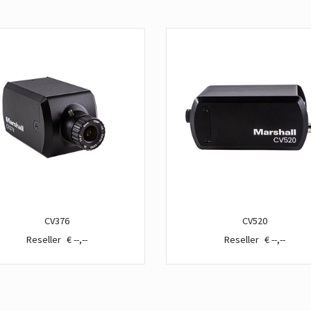
CV376
CV520
€ --,--
€ --,--