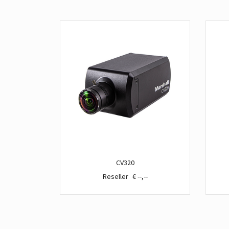
CV320
€ --,--
€ --,--