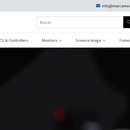
info@marcameu
CU & Controllers
Monitors
Science Image
Fome