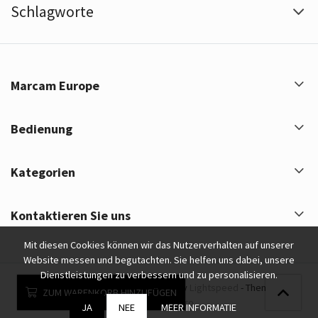
Schlagworte
Marcam Europe
Bedienung
Kategorien
Kontaktieren Sie uns
Mit diesen Cookies können wir das Nutzerverhalten auf unserer
Website messen und begutachten. Sie helfen uns dabei, unsere
Dienstleistungen zu verbessern und zu personalisieren.
Marcam Europe © 2026 - Powered by
Lightspeed
- Theme by
ZUM WARENKORB HINZUFÜGEN
eCommerce Pro
JA
NEE
MEER INFORMATIE