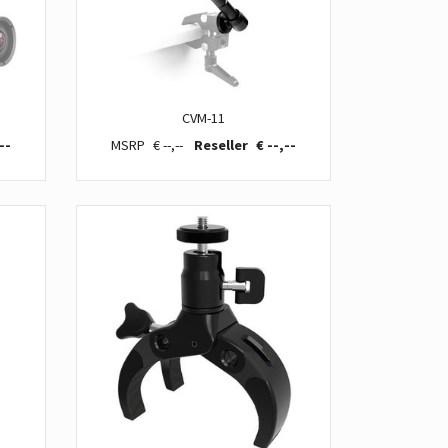
CVM-11
--
€ --,--
€ --,--