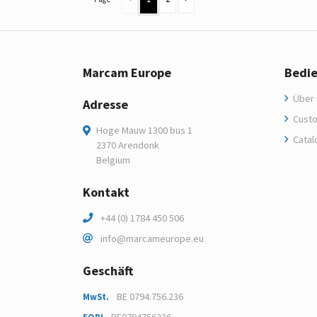
Marcam Europe
Bedi
Über 
Adresse
Custo
Hoge Mauw 1300 bus 1
Catal
2370 Arendonk
Belgium
Kontakt
+44 (0) 1784 450 506
info@marcameurope.eu
Geschäft
BE 0794.756.236
MwSt.