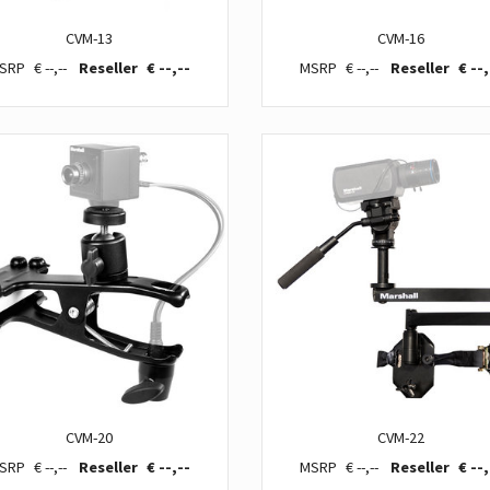
CVM-13
CVM-16
€ --,--
€ --,--
€ --,--
€ --,
CVM-20
CVM-22
€ --,--
€ --,--
€ --,--
€ --,