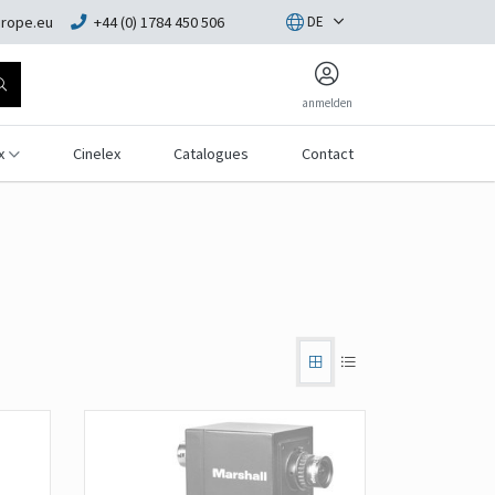
rope.eu
+44 (0) 1784 450 506
DE
anmelden
x
Cinelex
Catalogues
Contact