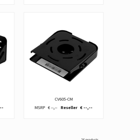
CV605-CM
--
€ --,--
€ --,--
26 products