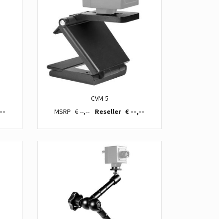
CVM-5
--
€ --,--
€ --,--