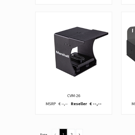
CVM-26
€ --,--
€ --,--
1
2
Page