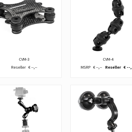
CVM-3
CVM-4
€ --,--
€ --,--
€ --,