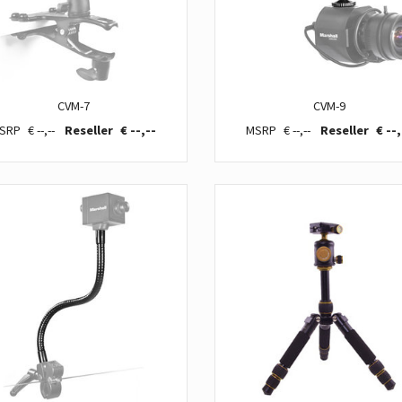
CVM-7
CVM-9
€ --,--
€ --,--
€ --,--
€ --,