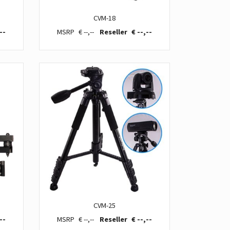
CVM-18
--
€ --,--
€ --,--
CVM-25
--
€ --,--
€ --,--