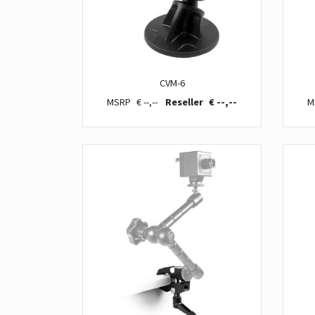
CVM-6
€ --,--
€ --,--