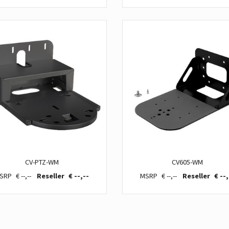
CV-PTZ-WM
CV605-WM
€ --,--
€ --,--
€ --,--
€ --,