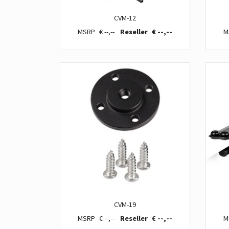
CVM-12
€ --,--
€ --,--
CVM-19
€ --,--
€ --,--