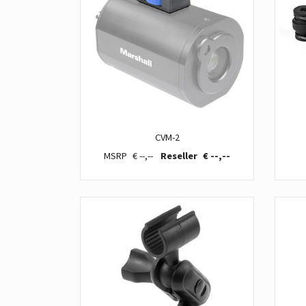
CVM-2
€ --,--
€ --,--