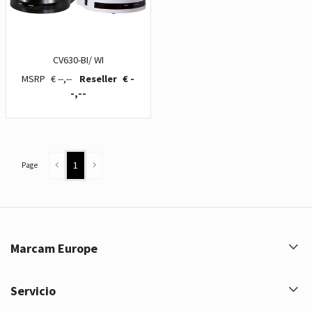
CV630-BI/ WI
€ --,--
€ -
-,--
1
Page
Marcam Europe
Servicio