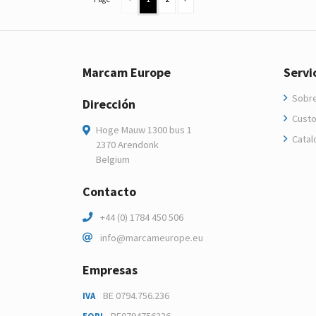
Marcam Europe
Servi
Sobre
Dirección
Custo
Hoge Mauw 1300 bus 1
Catal
2370 Arendonk
Belgium
Contacto
+44 (0) 1784 450 506
info@marcameurope.eu
Empresas
BE 0794.756.236
IVA