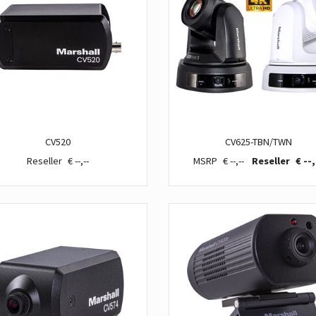
CV520
CV625-TBN/TWN
€ --,--
€ --,--
€ --,