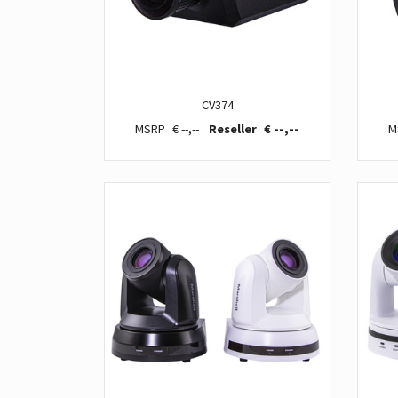
CV374
€ --,--
€ --,--