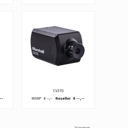
CV370
--
€ --,--
€ --,--
24 products