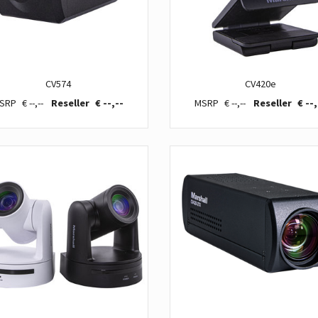
CV574
CV420e
€ --,--
€ --,--
€ --,--
€ --,