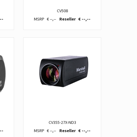
CV508
--
€ --,--
€ --,--
CV355-27X-ND3
--
€ --,--
€ --,--