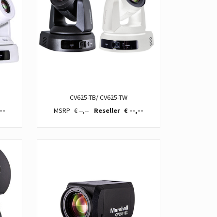
CV625-TB/ CV625-TW
--
€ --,--
€ --,--