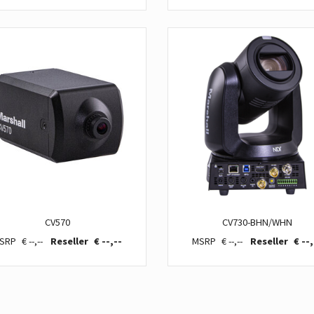
CV570
CV730-BHN/WHN
€ --,--
€ --,--
€ --,--
€ --,