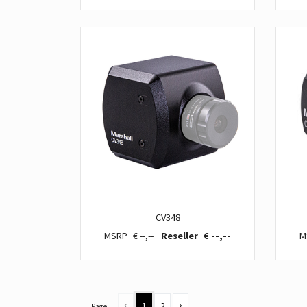
CV348
€ --,--
€ --,--
1
2
Page