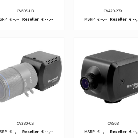
CV605-U3
CV420-27X
€ --,--
€ --,--
€ --,--
€ --,
CV380-CS
CV568
€ --,--
€ --,--
€ --,--
€ --,