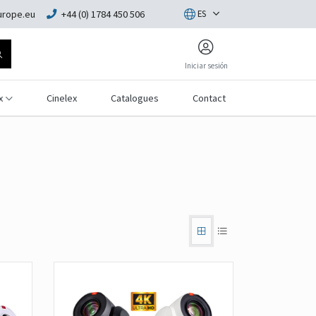
rope.eu
+44 (0) 1784 450 506
ES
Iniciar sesión
x
Cinelex
Catalogues
Contact