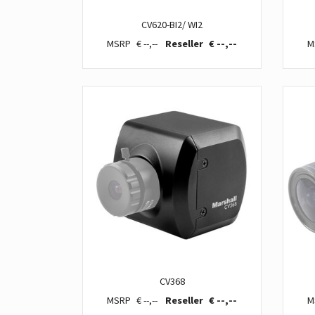
CV620-BI2/ WI2
€ --,--
€ --,--
CV368
€ --,--
€ --,--