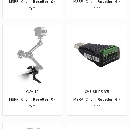
€ --,--
€ -
€ --,--
€ -
-,--
-,--
CVM-12
CV-USB-RS485
€ --,--
€ -
€ --,--
€ -
-,--
-,--