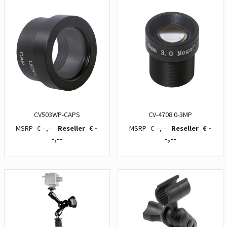
CV503WP-CAPS
CV-4708.0-3MP
€ --,--
€ -
€ --,--
€ -
-,--
-,--