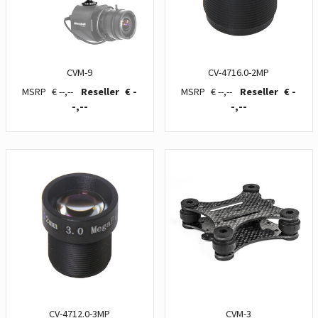
CVM-9
CV-4716.0-2MP
€ --,--
€ -
€ --,--
€ -
-,--
-,--
CV-4712.0-3MP
CVM-3