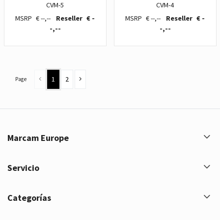
CVM-5
CVM-4
€ --,--
€ -
€ --,--
€ -
-,--
-,--
1
2
Page
Marcam Europe
Servicio
Categorías