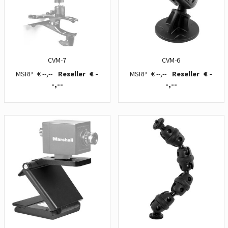
CVM-7
CVM-6
€ --,--
€ -
€ --,--
€ -
-,--
-,--