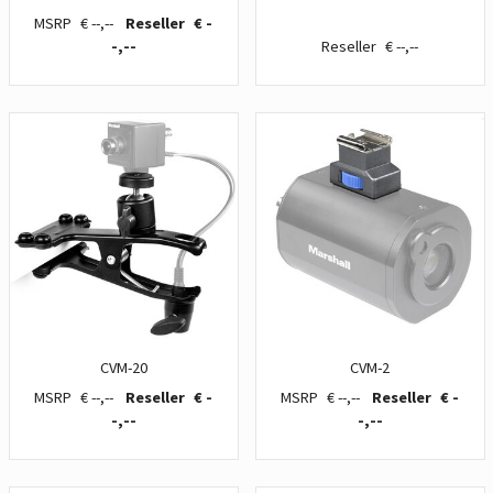
€ --,--
€ -
-,--
€ --,--
CVM-20
CVM-2
€ --,--
€ -
€ --,--
€ -
-,--
-,--