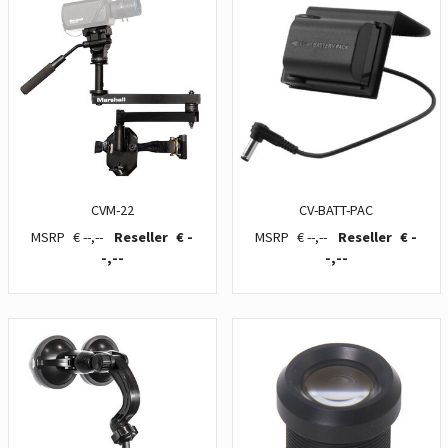
CVM-22
CV-BATT-PAC
€ --,--
€ -
€ --,--
€ -
-,--
-,--