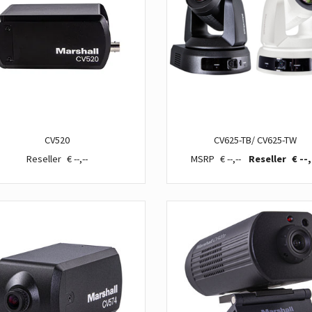
CV520
CV625-TB/ CV625-TW
€ --,--
€ --,--
€ --,