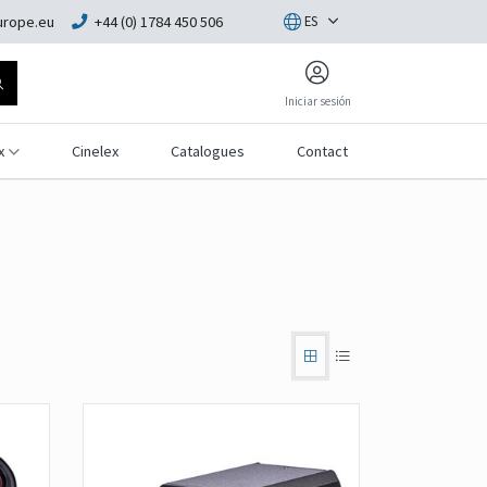
rope.eu
+44 (0) 1784 450 506
ES
Iniciar sesión
x
Cinelex
Catalogues
Contact