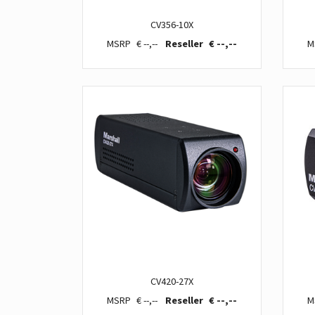
CV356-10X
€ --,--
€ --,--
CV420-27X
€ --,--
€ --,--