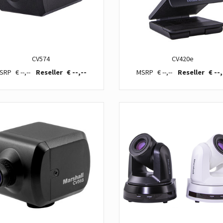
CV574
CV420e
€ --,--
€ --,--
€ --,--
€ --,