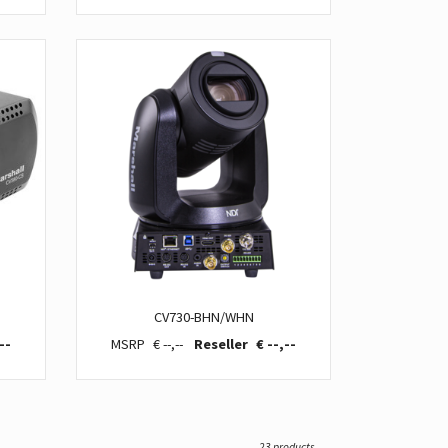
CV730-BHN/WHN
--
€ --,--
€ --,--
23 products