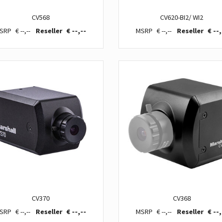
CV568
CV620-BI2/ WI2
€ --,--
€ --,--
€ --,--
€ --,
CV370
CV368
€ --,--
€ --,--
€ --,--
€ --,