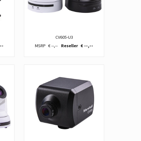
CV605-U3
--
€ --,--
€ --,--