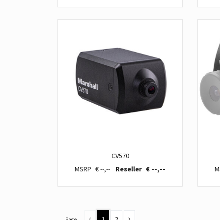
CV570
€ --,--
€ --,--
1
2
Page