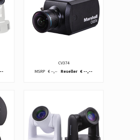
CV374
--
€ --,--
€ --,--