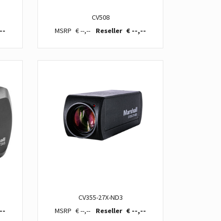
CV508
--
€ --,--
€ --,--
CV355-27X-ND3
--
€ --,--
€ --,--