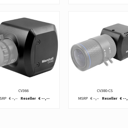
CV366
CV380-CS
€ --,--
€ --,--
€ --,--
€ --,