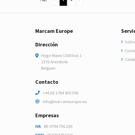
Marcam Europe
Servi
Sobre
Dirección
Custo
Hoge Mauw 1300 bus 1
Catal
2370 Arendonk
Belgium
Contacto
+44 (0) 1784 450 506
info@marcameurope.eu
Empresas
BE 0794.756.236
IVA