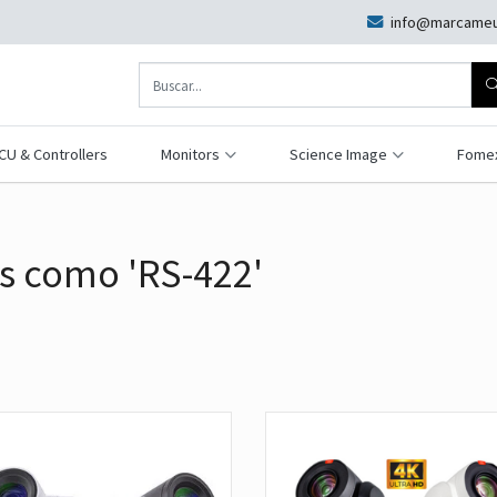
info@marcameu
CU & Controllers
Monitors
Science Image
Fome
s como 'RS-422'