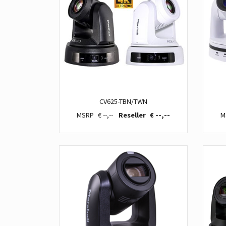
CV625-TBN/TWN
€ --,--
€ --,--