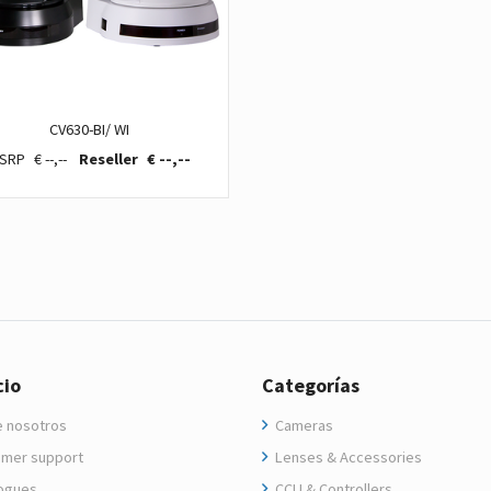
CV630-BI/ WI
€ --,--
€ --,--
cio
Categorías
 nosotros
Cameras
mer support
Lenses & Accessories
ogues
CCU & Controllers