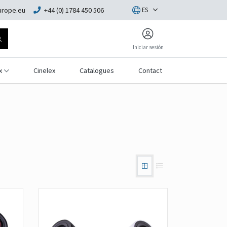
rope.eu
+44 (0) 1784 450 506
ES
Iniciar sesión
x
Cinelex
Catalogues
Contact