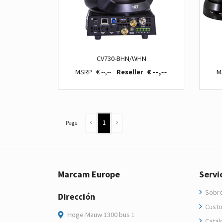
CV730-BHN/WHN
€ --,--
€ --,--
1
Page
Marcam Europe
Servi
Sobre
Dirección
Custo
Hoge Mauw 1300 bus 1
Catal