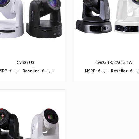
CV605-U3
CV625-TB/ CV625-TW
€ --,--
€ --,--
€ --,--
€ --,