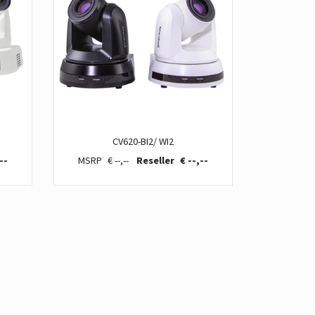
CV620-BI2/ WI2
--
€ --,--
€ --,--