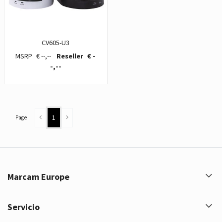
CV605-U3
€ --,--
€ -
-,--
1
Page
Marcam Europe
Servicio