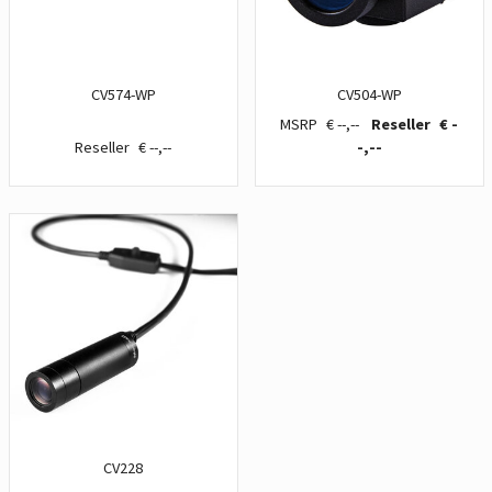
CV574-WP
CV504-WP
€ --,--
€ -
€ --,--
-,--
CV228