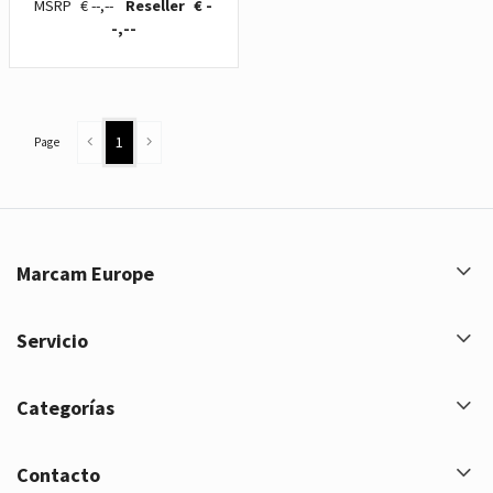
€ --,--
€ -
-,--
1
Page
Marcam Europe
Servicio
Categorías
Contacto