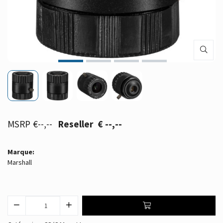
€--,--
€ --,--
Marque:
Marshall