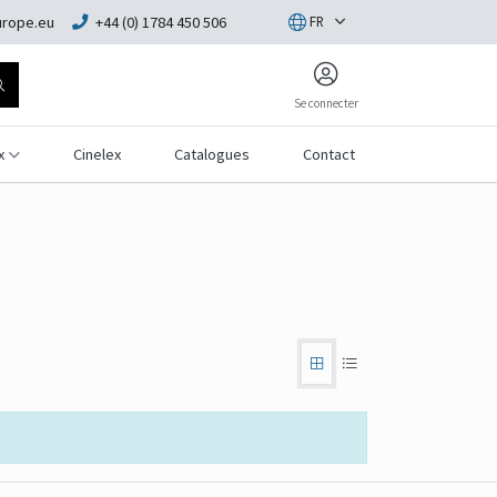
rope.eu
+44 (0) 1784 450 506
FR
Se connecter
x
Cinelex
Catalogues
Contact