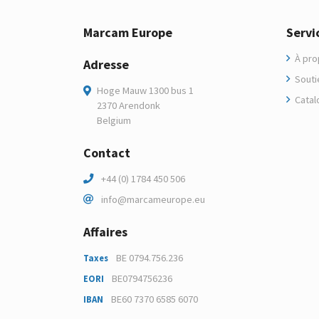
Marcam Europe
Servi
À pro
Adresse
Soutie
Hoge Mauw 1300 bus 1
Catal
2370 Arendonk
Belgium
Contact
+44 (0) 1784 450 506
info@marcameurope.eu
Affaires
BE 0794.756.236
Taxes
BE0794756236
EORI
BE60 7370 6585 6070
IBAN