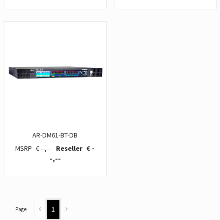
AR-DM61-BT-DB
€ --,--
€ -
-,--
1
Page