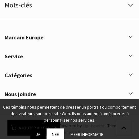
Mots-clés
Marcam Europe
Service
Catégories
Nous joindre
Ces témoins nous permettent de dresser un portrait du comportement
des visiteurs sur notre site Web. Ils nous aident à améliorer et à
personnaliser nos services.
Marcam Europe © 2026 - Powered by
Lightspeed
- Theme by
AJOUTER AU PANIER
eCommerce Pro
JA
NEE
MEER INFORMATIE