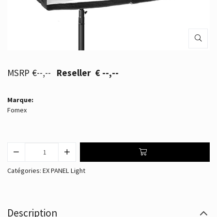
€--,--
€ --,--
Marque:
Fomex
Catégories:
EX PANEL Light
Description