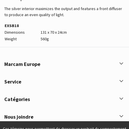
The silver interior maximizes the output and features a front diffuser
to produce an even quality of light.
EXSB18
Dimensions
131 x 70 x 24cm
Weight
560g
Marcam Europe
Service
Catégories
Nous joindre
Ces témoins nous permettent de dresser un portrait du comportement