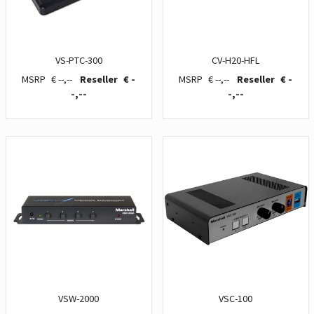
VS-PTC-300
CV-H20-HFL
€ --,--
€ -
€ --,--
€ -
-,--
-,--
VSW-2000
VSC-100