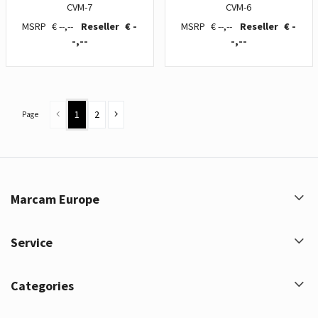
CVM-7
CVM-6
€ --,--
€ -
€ --,--
€ -
-,--
-,--
1
2
Page
Marcam Europe
Service
Categories