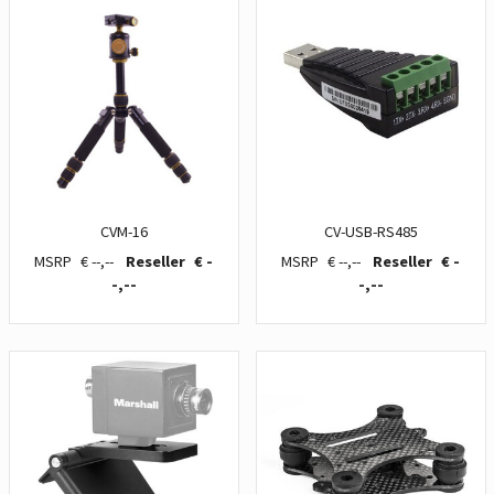
CVM-16
CV-USB-RS485
€ --,--
€ -
€ --,--
€ -
-,--
-,--