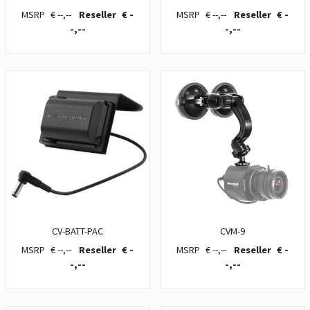
€ --,--
€ -
€ --,--
€ -
-,--
-,--
CV-BATT-PAC
CVM-9
€ --,--
€ -
€ --,--
€ -
-,--
-,--