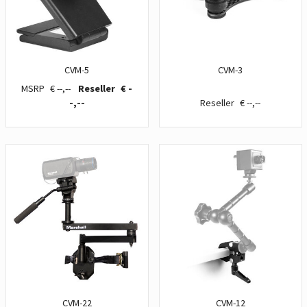
CVM-5
CVM-3
€ --,--
€ -
-,--
€ --,--
CVM-22
CVM-12