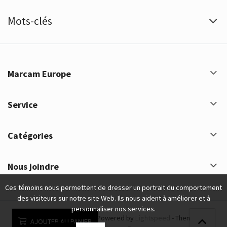
Mots-clés
Marcam Europe
Service
Catégories
Nous joindre
Ces témoins nous permettent de dresser un portrait du comportement
des visiteurs sur notre site Web. Ils nous aident à améliorer et à
personnaliser nos services.
Marcam Europe © 2026 - Powered by
Lightspeed
- Theme by
AJOUTER AU PANIER