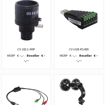
CV-2812-3MP
CV-USB-RS485
€ --,--
€ -
€ --,--
€ -
-,--
-,--