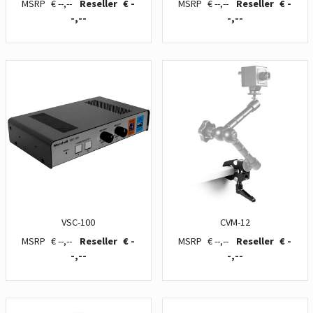
€ --,--
€ -
€ --,--
€ -
-,--
-,--
VSC-100
CVM-12
€ --,--
€ -
€ --,--
€ -
-,--
-,--