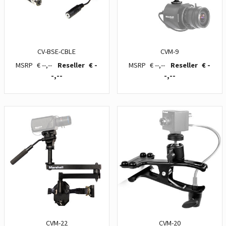
CV-BSE-CBLE
CVM-9
€ --,--
€ -
€ --,--
€ -
-,--
-,--
CVM-22
CVM-20