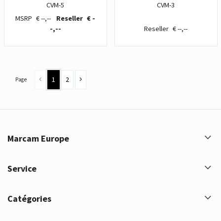
CVM-5
CVM-3
€ --,--
€ -
-,--
€ --,--
1
2
Page
Marcam Europe
Service
Catégories