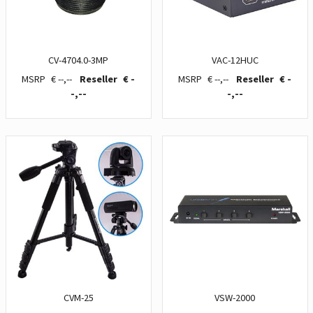
CV-4704.0-3MP
VAC-12HUC
€ --,--
€ -
€ --,--
€ -
-,--
-,--
CVM-25
VSW-2000