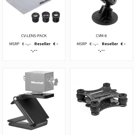
CV-LENS-PACK
CVM-6
€ --,--
€ -
€ --,--
€ -
-,--
-,--