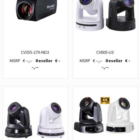
CV355-27X-ND3
CV605-U3
€ --,--
€ -
€ --,--
€ -
-,--
-,--