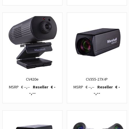
CV420e
CV355-27X-IP
€ --,--
€ -
€ --,--
€ -
-,--
-,--