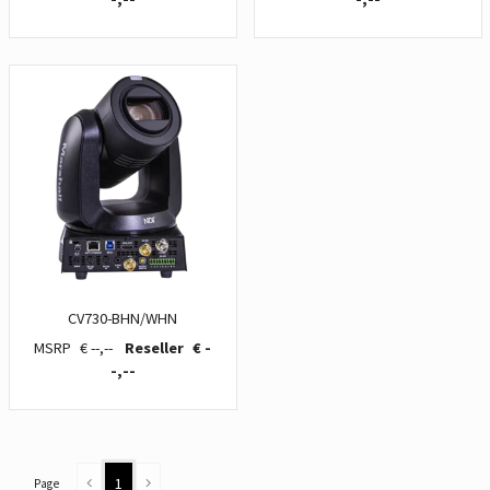
CV730-BHN/WHN
€ --,--
€ -
-,--
1
Page