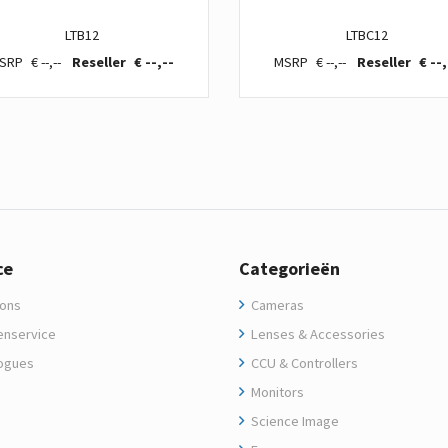
LTB12
LTBC12
€ --,--
€ --,--
€ --,--
€ --,
ce
Categorieën
ons
Cameras
enservice
Lenses & Accessories
ogues
CCU & Controllers
Monitors
Science Image