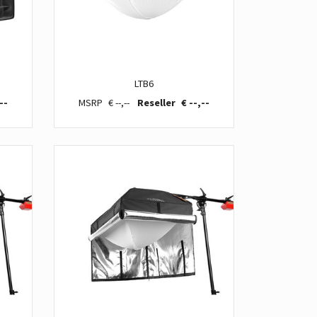
LTB6
--
€ --,--
€ --,--