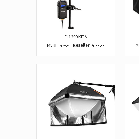
FL1200 KIT-V
€ --,--
€ --,--