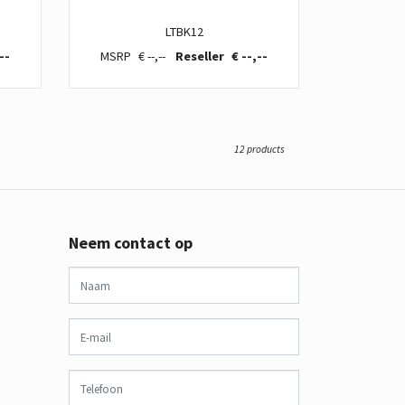
LTBK12
--
€ --,--
€ --,--
12 products
Neem contact op