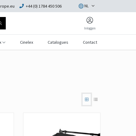
rope.eu
+44 (0) 1784 450 506
NL
Inloggen
x
Cinelex
Catalogues
Contact