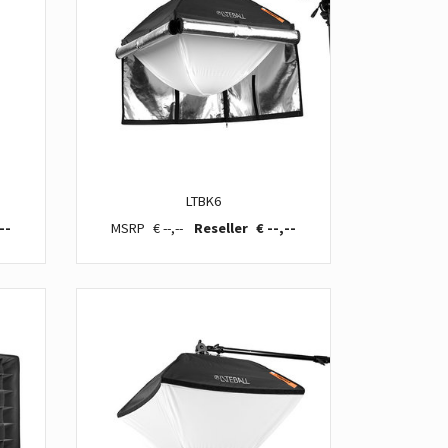
LTBK6
--
€ --,--
€ --,--