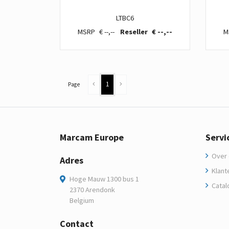
LTBC6
€ --,--
€ --,--
1
Page
Marcam Europe
Servi
Over 
Adres
Klant
Hoge Mauw 1300 bus 1
Catal
2370 Arendonk
Belgium
Contact