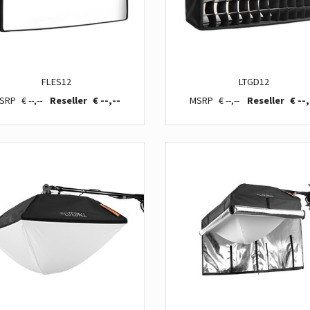
FLES12
LTGD12
€ --,--
€ --,--
€ --,--
€ --,