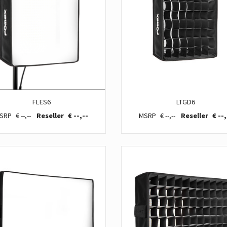
FLES6
LTGD6
€ --,--
€ --,--
€ --,--
€ --,