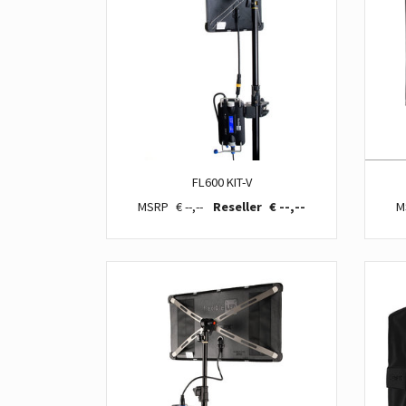
FL600 KIT-V
€ --,--
€ --,--