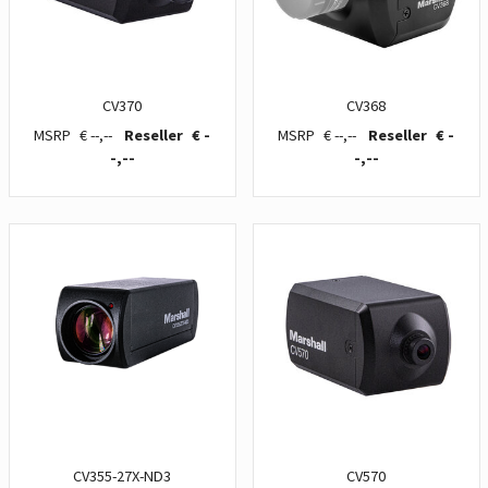
CV370
CV368
€ --,--
€ -
€ --,--
€ -
-,--
-,--
CV355-27X-ND3
CV570