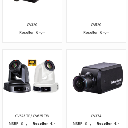
CV320
CV520
€ --,--
€ --,--
CV625-TB/ CV625-TW
CV374
€ --,--
€ -
€ --,--
€ -