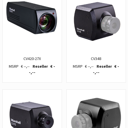
CV420-27X
CV348
€ --,--
€ -
€ --,--
€ -
-,--
-,--