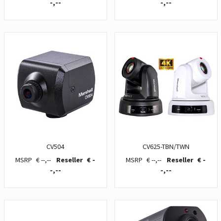
-,--
-,--
CV504
CV625-TBN/TWN
€ --,--
€ -
€ --,--
€ -
-,--
-,--