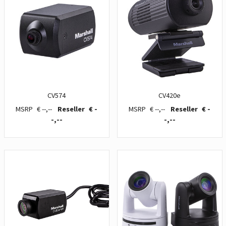
CV574
CV420e
€ --,--
€ -
€ --,--
€ -
-,--
-,--