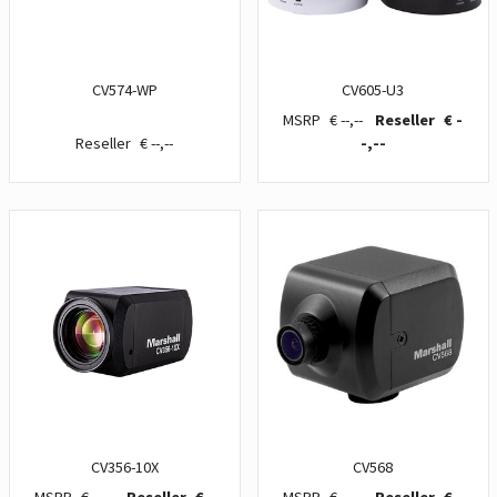
CV574-WP
CV605-U3
€ --,--
€ -
€ --,--
-,--
CV356-10X
CV568