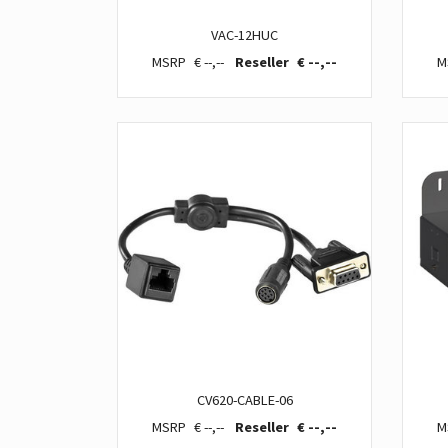
VAC-12HUC
€ --,--
€ --,--
CV620-CABLE-06
€ --,--
€ --,--