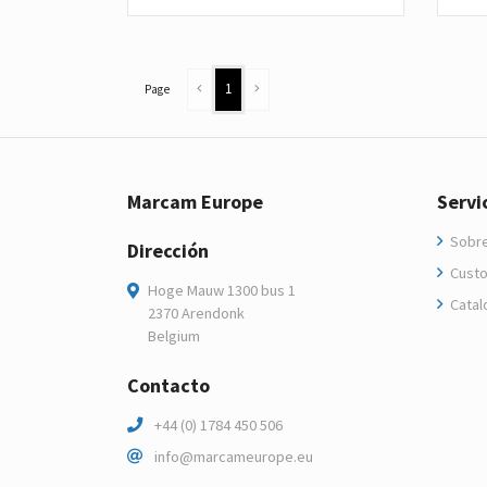
1
Page
Marcam Europe
Servi
Sobre
Dirección
Custo
Hoge Mauw 1300 bus 1
Catal
2370 Arendonk
Belgium
Contacto
+44 (0) 1784 450 506
info@marcameurope.eu