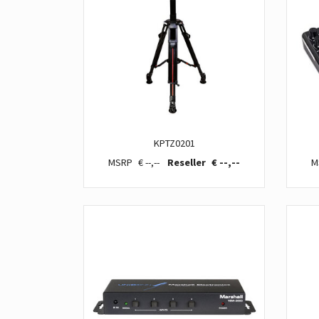
KPTZ0201
€ --,--
€ --,--