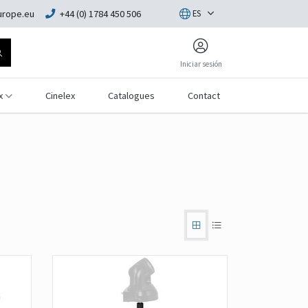
rope.eu
+44 (0) 1784 450 506
ES
Iniciar sesión
x
Cinelex
Catalogues
Contact