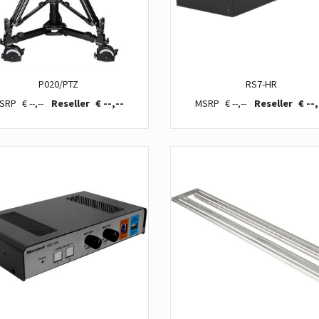
P020/PTZ
RS7-HR
€ --,--
€ --,--
€ --,--
€ --,