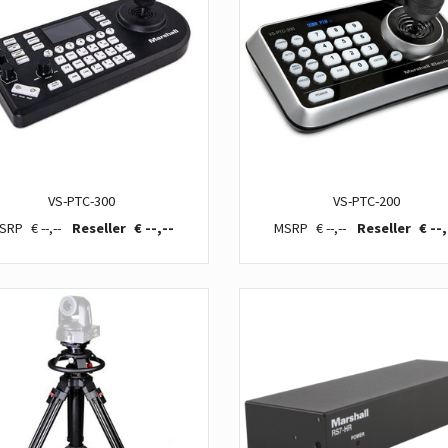
VS-PTC-300
VS-PTC-200
€ --,--
€ --,--
€ --,--
€ --,