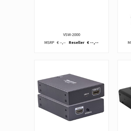
VSW-2000
€ --,--
€ --,--