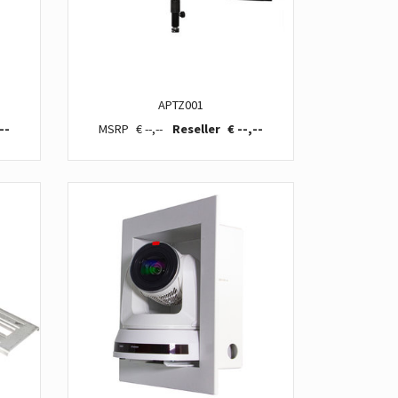
APTZ001
--
€ --,--
€ --,--