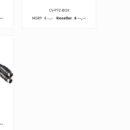
CV-PTZ-BOX
--
€ --,--
€ --,--
--