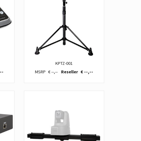
KPTZ-001
--
€ --,--
€ --,--