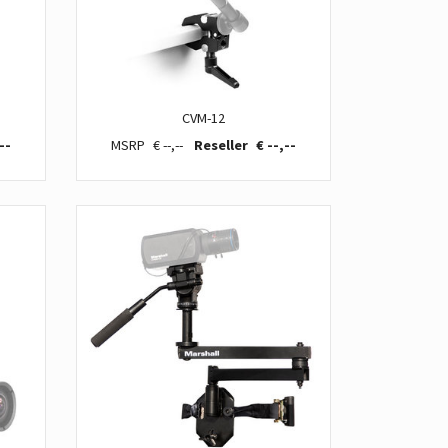
CVM-12
--
€ --,--
€ --,--