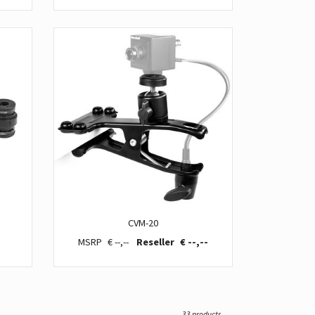
CVM-20
€ --,--
€ --,--
33 products