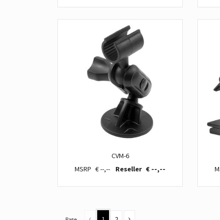
CVM-6
€ --,--
€ --,--
1
2
Page