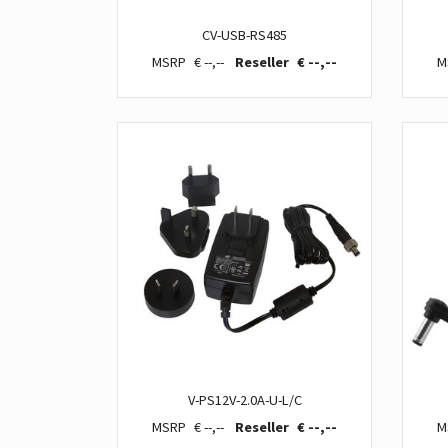
CV-USB-RS485
€ --,--
€ --,--
V-PS12V-2.0A-U-L/C
€ --,--
€ --,--