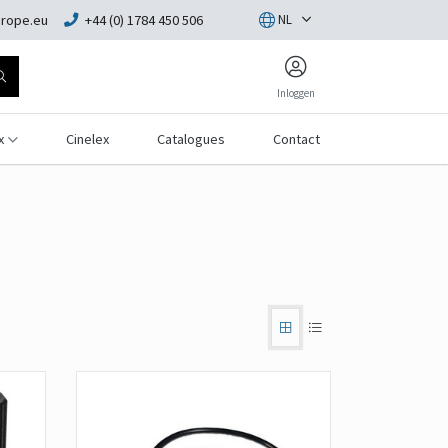
rope.eu
+44 (0) 1784 450 506
NL
Inloggen
x
Cinelex
Catalogues
Contact