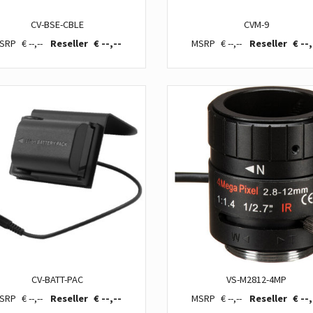
CV-BSE-CBLE
CVM-9
€ --,--
€ --,--
€ --,--
€ --,
CV-BATT-PAC
VS-M2812-4MP
€ --,--
€ --,--
€ --,--
€ --,