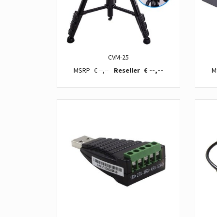
CVM-25
€ --,--
€ --,--