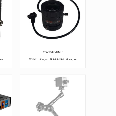
CS-3610-8MP
--
€ --,--
€ --,--