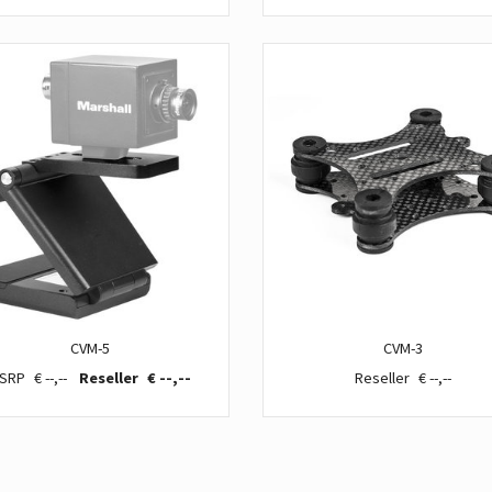
CVM-5
CVM-3
€ --,--
€ --,--
€ --,--