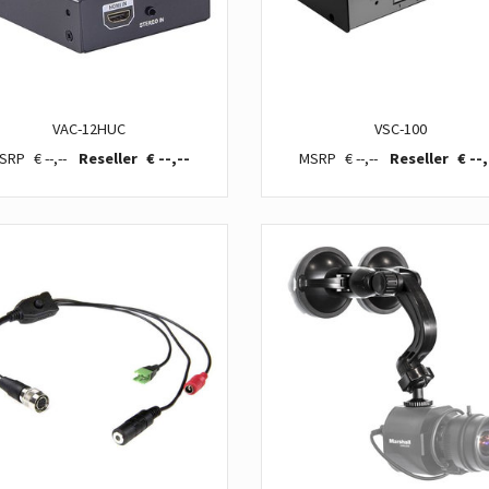
VAC-12HUC
VSC-100
€ --,--
€ --,--
€ --,--
€ --,