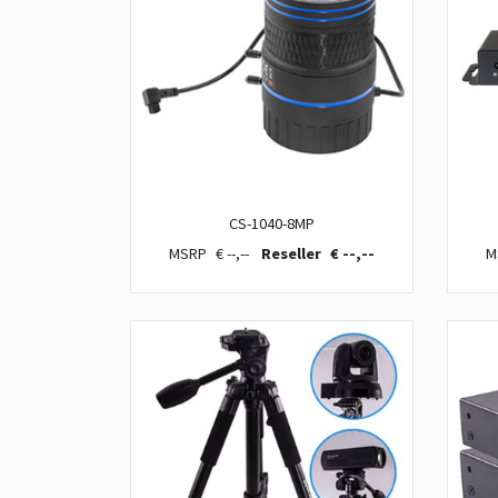
CS-1040-8MP
€ --,--
€ --,--