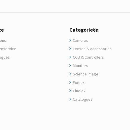
ce
Categorieën
ons
Cameras
enservice
Lenses & Accessories
ogues
CCU & Controllers
Monitors
Science Image
Fomex
Cinelex
Catalogues