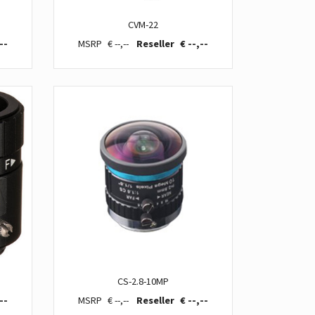
CVM-22
--
€ --,--
€ --,--
CS-2.8-10MP
--
€ --,--
€ --,--