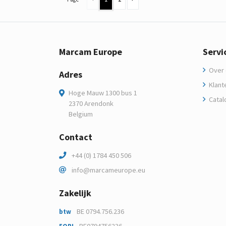
Marcam Europe
Servi
Over 
Adres
Klant
Hoge Mauw 1300 bus 1
Catal
2370 Arendonk
Belgium
Contact
+44 (0) 1784 450 506
info@marcameurope.eu
Zakelijk
BE 0794.756.236
btw