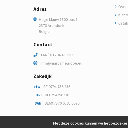
Over 
Adres
Klant
Hoge Mauw 1300 bus 1
Catal
2370 Arendonk
Belgium
Contact
+44 (0) 1784 450 506
info@marcameurope.eu
Zakelijk
BE 0794.756.236
btw
BE0794756236
EORI
BE60 7370 6585 6070
IBAN
Met deze cookies kunnen we het bezoekers