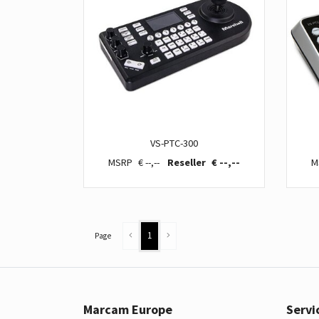
VS-PTC-300
€ --,--
€ --,--
1
Page
Marcam Europe
Servi