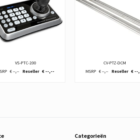
VS-PTC-200
CV-PTZ-DCM
€ --,--
€ --,--
€ --,--
€ --,
ce
Categorieën